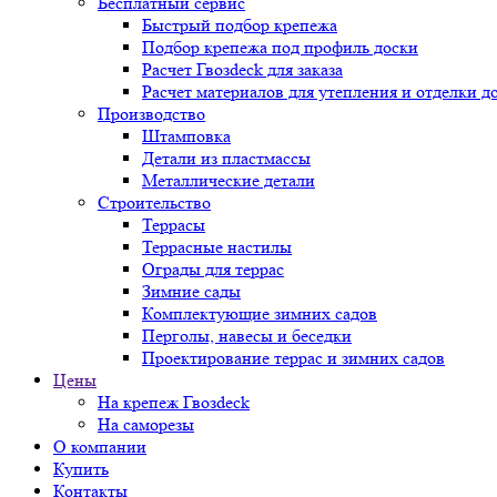
Бесплатный сервис
Быстрый подбор крепежа
Подбор крепежа под профиль доски
Расчет Гвозdeck для заказа
Расчет материалов для утепления и отделки д
Производство
Штамповка
Детали из пластмассы
Металлические детали
Строительство
Террасы
Террасные настилы
Ограды для террас
Зимние сады
Комплектующие зимних садов
Перголы, навесы и беседки
Проектирование террас и зимних садов
Цены
На крепеж Гвозdeck
На саморезы
О компании
Купить
Контакты