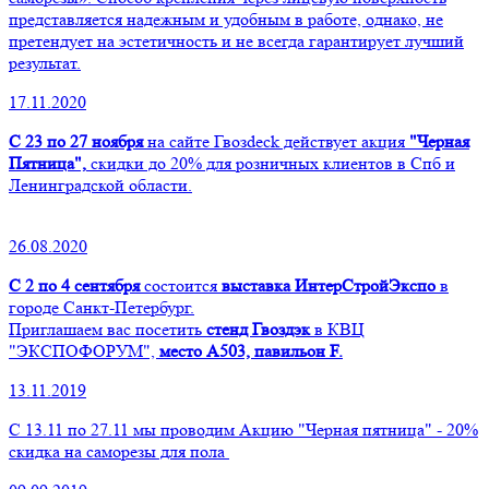
представляется надежным и удобным в работе, однако, не
претендует на эстетичность и не всегда гарантирует лучший
результат.
17.11.2020
С 23 по 27 ноября
на сайте Гвозdeck действует акция
"Черная
Пятница",
скидки до 20% для розничных клиентов в Спб и
Ленинградской области.
26.08.2020
С 2 по 4 сентября
состоится
выставка ИнтерСтройЭкспо
в
городе Санкт-Петербург.
Приглашаем вас посетить
стенд Гвоздэк
в КВЦ
"ЭКСПОФОРУМ",
место А503, павильон F.
13.11.2019
С 13.11 по 27.11 мы проводим Акцию "Черная пятница" - 20%
скидка на саморезы для пола