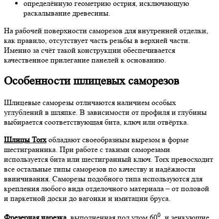
определённую геометрию острия, исключающую
раскалывание древесины.
На рабочей поверхности саморезов для внутренней отделки,
как правило, отсутствует часть резьбы в верхней части.
Именно за счёт такой конструкции обеспечивается
качественное прилегание панелей к основанию.
Особенности шлицевых саморезов
Шлицевые саморезы отличаются наличием особых
углублений в шляпке. В зависимости от профиля и глубины
выбирается соответствующая бита, ключ или отвёртка.
Шлицы
Torx
обладают своеобразным вырезом в форме
шестигранника. При работе с такими саморезами
используется бита или шестигранный ключ. Torx превосходит
все остальные типы саморезов по качеству и надёжности
ввинчивания. Саморезы подобного типа используются для
крепления любого вида отделочного материала – от половой
и паркетной доски до вагонки и имитации бруса.
0
Фрезерная нарезка
, выполненная под улом 60
, и зенкующие