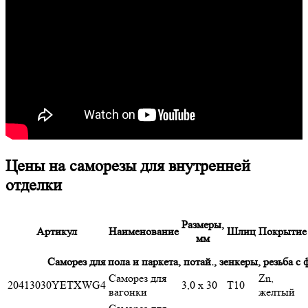
Цены на саморезы для внутренней
отделки
Размеры,
Артикул
Наименование
Шлиц
Покрытие
мм
Саморез для пола и паркета, потай., зенкеры, резьба 
Саморез для
Zn,
20413030
YETXWG4
3,0 x 30
T10
вагонки
желтый