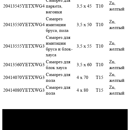
Саморез для
Zn,
20413545
YETXWG4
паркета,
3,5 x 45
T10
желтый
вагонки
Саморез
Zn,
20413550
YETXWG4
имитации
3,5 x 50
T10
желтый
бруса, пола
Саморез для
имитации
Zn,
20413555
YETXWG3
3,5 x 55
T10
бруса и блок-
желтый
хауса
Саморез для
Zn,
20413560
YETXWG3
3,5 x 60
T10
блок хауса
желтый
Саморез для
Zn,
20414070
YETXWG3
4 x 70
T15
пола
желтый
Саморез для
Zn,
20414080
YETXWG3
4 x 80
T15
пола
желтый