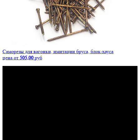
Саморезы для вагонки, имитации бруса, блок-хауса
цена от
505,00
руб