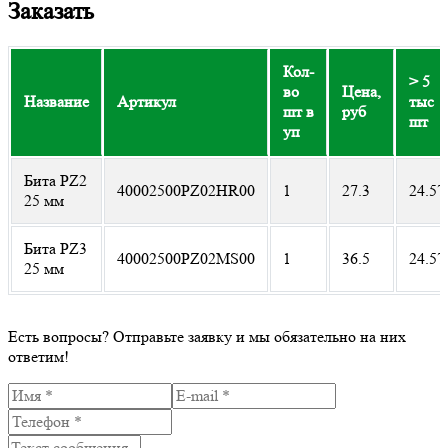
Заказать
Кол-
> 5
во
Цена,
Название
Артикул
тыс
шт в
руб
шт
уп
Бита PZ2
40002500PZ02HR00
1
27.3
24.57
25 мм
Бита PZ3
40002500PZ02MS00
1
36.5
24.57
25 мм
Есть вопросы?
Отправьте заявку и мы обязательно на них
ответим!