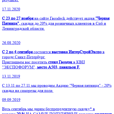
17.11.2020
С 23 по 27 ноября
на сайте Гвозdeck действует акция
"Черная
Пятница",
скидки до 20% для розничных клиентов в Спб и
Ленинградской области.
26.08.2020
С 2 по 4 сентября
состоится
выставка ИнтерСтройЭкспо
в
городе Санкт-Петербург.
Приглашаем вас посетить
стенд Гвоздэк
в КВЦ
"ЭКСПОФОРУМ",
место А503, павильон F.
13.11.2019
С 13.11 по 27.11 мы проводим Акцию "Черная пятница" - 20%
скидка на саморезы для пола
09.09.2019
Весь сентябрь мы дарим беспрецедентную скидку* в
размере
20 %
НА САМЫЕ ПОПУЛЯРНЫЕ размеры
саморезов