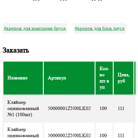
#крепеж для имитации бруса
#крепеж для блок хауса
Заказать
Кол-
во
Цена,
Название
Артикул
шт в
руб
уп
Кляймер
оцинкованный
50000001ZN00LK02
100
111
№1 (100шт)
Кляймер
оцинкованный
50000002ZN00LK02
100
111