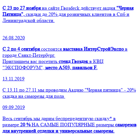
С 23 по 27 ноября
на сайте Гвозdeck действует акция
"Черная
Пятница",
скидки до 20% для розничных клиентов в Спб и
Ленинградской области.
26.08.2020
С 2 по 4 сентября
состоится
выставка ИнтерСтройЭкспо
в
городе Санкт-Петербург.
Приглашаем вас посетить
стенд Гвоздэк
в КВЦ
"ЭКСПОФОРУМ",
место А503, павильон F.
13.11.2019
С 13.11 по 27.11 мы проводим Акцию "Черная пятница" - 20%
скидка на саморезы для пола
09.09.2019
Весь сентябрь мы дарим беспрецедентную скидку* в
размере
20 %
НА САМЫЕ ПОПУЛЯРНЫЕ размеры
саморезов
для внутренней отделки и универсальные саморезы.