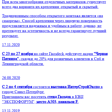
При всем многообразии отделочных материалов существует
всего два варианта их крепления: открытый и скрытый.
Традиционным способом открытого монтажа является «на
саморезы». Способ крепления через лицевую поверхность
представляется надежным и удобным в работе, однако, не
претендует на эстетичность и не всегда гарантирует лучший
результат.
17.11.2020
С 23 по 27 ноября
на сайте Гвозdeck действует акция
"Черная
Пятница",
скидки до 20% для розничных клиентов в Спб и
Ленинградской области.
26.08.2020
С 2 по 4 сентября
состоится
выставка ИнтерСтройЭкспо
в
городе Санкт-Петербург.
Приглашаем вас посетить
стенд Гвоздэк
в КВЦ
"ЭКСПОФОРУМ",
место А503, павильон F.
13.11.2019