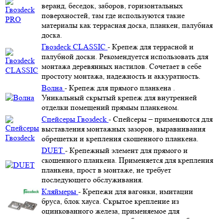
веранд, беседок, заборов, горизонтальных
поверхностей, там где используются такие
материалы как террасная доска, планкен, палубная
доска.
Гвозdeck CLASSIC
- Крепеж для террасной и
палубной доски. Рекомендуется использовать для
монтажа деревянных настилов. Сочетает в себе
простоту монтажа, надежность и аккуратность.
Волна
- Крепеж для прямого планкена .
Уникальный скрытый крепеж для внутренней
отделки помещений прямым планкеном.
Спейсеры Гвозdeck
- Спейсеры – применяются для
выставления монтажных зазоров, выравнивания
обрешетки и крепления скошенного планкена.
DUET
- Крепежный элемент для прямого и
скошенного планкена. Применяется для крепления
планкена, прост в монтаже, не требует
последующего обслуживания.
Кляймеры
- Крепежи для вагонки, имитации
бруса, блок хауса. Скрытое крепление из
оцинкованного железа, применяемое для