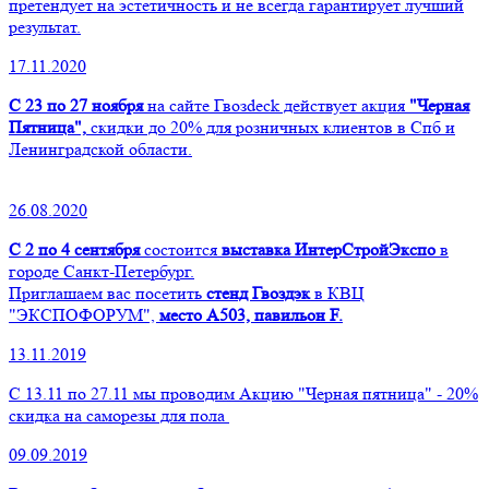
претендует на эстетичность и не всегда гарантирует лучший
результат.
17.11.2020
С 23 по 27 ноября
на сайте Гвозdeck действует акция
"Черная
Пятница",
скидки до 20% для розничных клиентов в Спб и
Ленинградской области.
26.08.2020
С 2 по 4 сентября
состоится
выставка ИнтерСтройЭкспо
в
городе Санкт-Петербург.
Приглашаем вас посетить
стенд Гвоздэк
в КВЦ
"ЭКСПОФОРУМ",
место А503, павильон F.
13.11.2019
С 13.11 по 27.11 мы проводим Акцию "Черная пятница" - 20%
скидка на саморезы для пола
09.09.2019