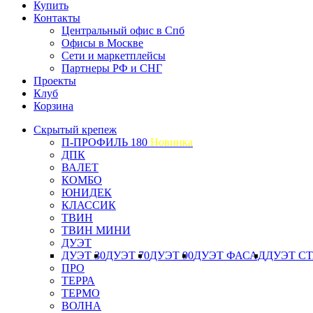
Купить
Контакты
Центральный офис в Спб
Офисы в Москве
Сети и маркетплейсы
Партнеры РФ и СНГ
Проекты
Клуб
Корзина
Скрытый крепеж
П-ПРОФИЛЬ 180
Новинка
ДПК
ВАЛЕТ
КОМБО
ЮНИДЕК
КЛАССИК
ТВИН
ТВИН МИНИ
ДУЭТ
ДУЭТ 30
ДУЭТ 70
ДУЭТ 90
ДУЭТ ФАСАД
ДУЭТ С
ПРО
ТЕРРА
ТЕРМО
ВОЛНА