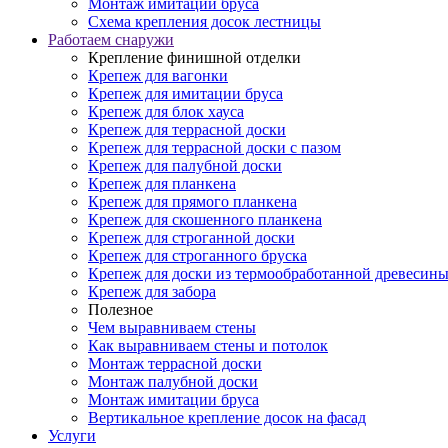
Монтаж имитации бруса
Схема крепления досок лестницы
Работаем снаружи
Крепление финишной отделки
Крепеж для вагонки
Крепеж для имитации бруса
Крепеж для блок хауса
Крепеж для террасной доски
Крепеж для террасной доски с пазом
Крепеж для палубной доски
Крепеж для планкена
Крепеж для прямого планкена
Крепеж для скошенного планкена
Крепеж для строганной доски
Крепеж для строганного бруска
Крепеж для доски из термообработанной древесин
Крепеж для забора
Полезное
Чем выравниваем стены
Как выравниваем стены и потолок
Монтаж террасной доски
Монтаж палубной доски
Монтаж имитации бруса
Вертикальное крепление досок на фасад
Услуги