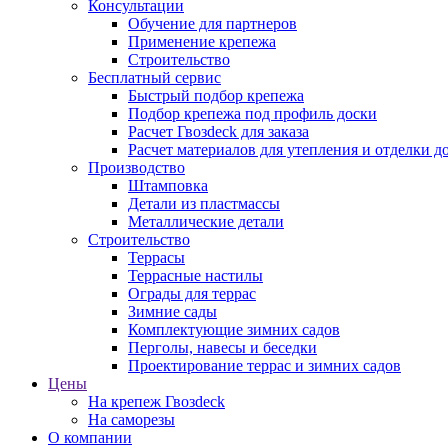
Консультации
Обучение для партнеров
Применение крепежа
Строительство
Бесплатный сервис
Быстрый подбор крепежа
Подбор крепежа под профиль доски
Расчет Гвозdeck для заказа
Расчет материалов для утепления и отделки д
Производство
Штамповка
Детали из пластмассы
Металлические детали
Строительство
Террасы
Террасные настилы
Ограды для террас
Зимние сады
Комплектующие зимних садов
Перголы, навесы и беседки
Проектирование террас и зимних садов
Цены
На крепеж Гвозdeck
На саморезы
О компании