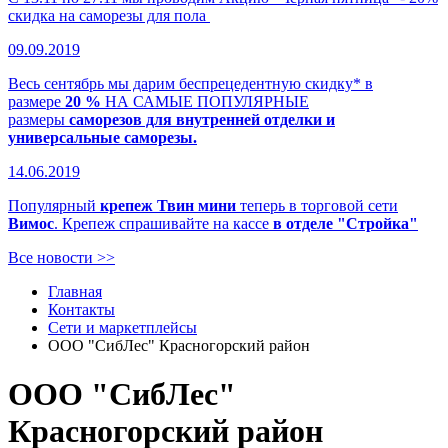
скидка на саморезы для пола
09.09.2019
Весь сентябрь мы дарим беспрецедентную скидку* в
размере
20 %
НА САМЫЕ ПОПУЛЯРНЫЕ
размеры
саморезов для внутренней отделки и
универсальные саморезы.
14.06.2019
Популярный
крепеж Твин мини
теперь в торговой сети
Вимос
. Крепеж спрашивайте на кассе
в отделе "Стройка"
Все новости >>
Главная
Контакты
Сети и маркетплейсы
ООО "СибЛес" Красногорский район
ООО "СибЛес"
Красногорский район