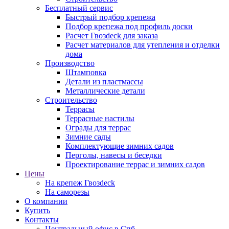
Бесплатный сервис
Быстрый подбор крепежа
Подбор крепежа под профиль доски
Расчет Гвозdeck для заказа
Расчет материалов для утепления и отделки
дома
Производство
Штамповка
Детали из пластмассы
Металлические детали
Строительство
Террасы
Террасные настилы
Ограды для террас
Зимние сады
Комплектующие зимних садов
Перголы, навесы и беседки
Проектирование террас и зимних садов
Цены
На крепеж Гвозdeck
На саморезы
О компании
Купить
Контакты
Центральный офис в Спб