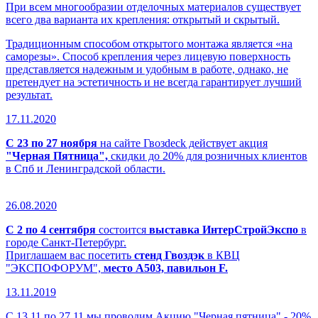
При всем многообразии отделочных материалов существует
всего два варианта их крепления: открытый и скрытый.
Традиционным способом открытого монтажа является «на
саморезы». Способ крепления через лицевую поверхность
представляется надежным и удобным в работе, однако, не
претендует на эстетичность и не всегда гарантирует лучший
результат.
17.11.2020
С 23 по 27 ноября
на сайте Гвозdeck действует акция
"Черная Пятница",
скидки до 20% для розничных клиентов
в Спб и Ленинградской области.
26.08.2020
С 2 по 4 сентября
состоится
выставка ИнтерСтройЭкспо
в
городе Санкт-Петербург.
Приглашаем вас посетить
стенд Гвоздэк
в КВЦ
"ЭКСПОФОРУМ",
место А503, павильон F.
13.11.2019
С 13.11 по 27.11 мы проводим Акцию "Черная пятница" - 20%