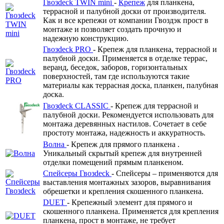
Гвозdeck TWIN mini
-
Крепеж
для планкена,
террасной и палубной доски от производителя.
Как и все крепежи от компании Гвоздэк прост в
монтаже и позволяет создать прочную и
надежную конструкцию.
Гвозdeck PRO
- Крепеж для планкена, террасной и
палубной доски. Применяется в отделке террас,
веранд, беседок, заборов, горизонтальных
поверхностей, там где используются такие
материалы как террасная доска, планкен, палубная
доска.
Гвозdeck CLASSIC
- Крепеж для террасной и
палубной доски. Рекомендуется использовать для
монтажа деревянных настилов. Сочетает в себе
простоту монтажа, надежность и аккуратность.
Волна
- Крепеж для прямого планкена .
Уникальный скрытый крепеж для внутренней
отделки помещений прямым планкеном.
Спейсеры Гвозdeck
- Спейсеры – применяются для
выставления монтажных зазоров, выравнивания
обрешетки и крепления скошенного планкена.
DUET
- Крепежный элемент для прямого и
скошенного планкена. Применяется для крепления
планкена, прост в монтаже, не требует