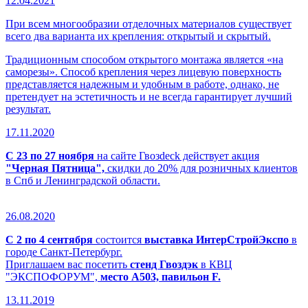
12.04.2021
При всем многообразии отделочных материалов существует
всего два варианта их крепления: открытый и скрытый.
Традиционным способом открытого монтажа является «на
саморезы». Способ крепления через лицевую поверхность
представляется надежным и удобным в работе, однако, не
претендует на эстетичность и не всегда гарантирует лучший
результат.
17.11.2020
С 23 по 27 ноября
на сайте Гвозdeck действует акция
"Черная Пятница",
скидки до 20% для розничных клиентов
в Спб и Ленинградской области.
26.08.2020
С 2 по 4 сентября
состоится
выставка ИнтерСтройЭкспо
в
городе Санкт-Петербург.
Приглашаем вас посетить
стенд Гвоздэк
в КВЦ
"ЭКСПОФОРУМ",
место А503, павильон F.
13.11.2019