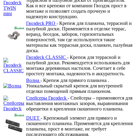
террасной и палубной доски от производителя.
Как и все крепежи от компании Гвоздэк прост в
монтаже и позволяет создать прочную и
надежную конструкцию.
Гвозdeck PRO
- Крепеж для планкена, террасной и
палубной доски. Применяется в отделке террас,
веранд, беседок, заборов, горизонтальных
поверхностей, там где используются такие
материалы как террасная доска, планкен, палубная
доска.
Гвозdeck CLASSIC
- Крепеж для террасной и
палубной доски. Рекомендуется использовать для
монтажа деревянных настилов. Сочетает в себе
простоту монтажа, надежность и аккуратность.
Волна
- Крепеж для прямого планкена .
Уникальный скрытый крепеж для внутренней
отделки помещений прямым планкеном.
Спейсеры Гвозdeck
- Спейсеры – применяются для
выставления монтажных зазоров, выравнивания
обрешетки и крепления скошенного планкена.
DUET
- Крепежный элемент для прямого и
скошенного планкена. Применяется для крепления
планкена, прост в монтаже, не требует
последующего обслуживания.