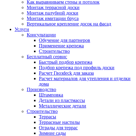
Как выравниваем стены и потолок
Монтаж террасной доски
Монтаж палубной доски
Монтаж имитации бруса
Вертикальное крепление досок на фасад
Услуги
Консультации
Обучение для партнеров
Применение крепежа
Строительство
Бесплатный сервис
Быстрый подбор крепежа
Подбор крепежа под профиль доски
Расчет Гвозdeck для заказа
Расчет материалов для утепления и отделки
дома
Производство
Штамповка
Детали из пластмассы
Металлические детали
Строительство
Террасы
Террасные настилы
Ограды для террас
Зимние сады