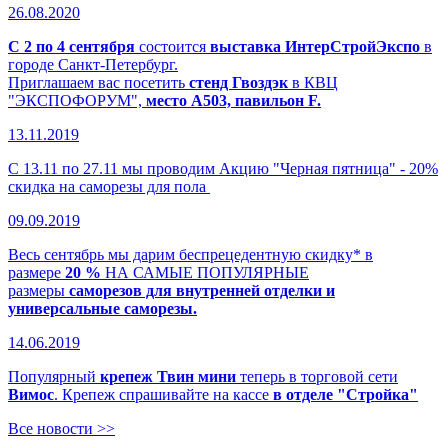
26.08.2020
С 2 по 4 сентября
состоится
выставка ИнтерСтройЭкспо
в
городе Санкт-Петербург.
Приглашаем вас посетить
стенд Гвоздэк
в КВЦ
"ЭКСПОФОРУМ",
место А503, павильон F.
13.11.2019
С 13.11 по 27.11 мы проводим Акцию "Черная пятница" - 20%
скидка на саморезы для пола
09.09.2019
Весь сентябрь мы дарим беспрецедентную скидку* в
размере
20 %
НА САМЫЕ ПОПУЛЯРНЫЕ
размеры
саморезов для внутренней отделки и
универсальные саморезы.
14.06.2019
Популярный
крепеж Твин мини
теперь в торговой сети
Вимос
. Крепеж спрашивайте на кассе
в отделе "Стройка"
Все новости >>