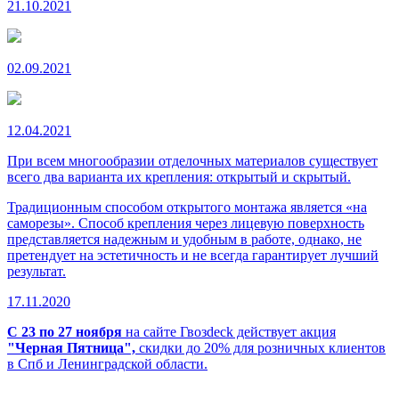
21.10.2021
02.09.2021
12.04.2021
При всем многообразии отделочных материалов существует
всего два варианта их крепления: открытый и скрытый.
Традиционным способом открытого монтажа является «на
саморезы». Способ крепления через лицевую поверхность
представляется надежным и удобным в работе, однако, не
претендует на эстетичность и не всегда гарантирует лучший
результат.
17.11.2020
С 23 по 27 ноября
на сайте Гвозdeck действует акция
"Черная Пятница",
скидки до 20% для розничных клиентов
в Спб и Ленинградской области.