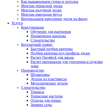
Как выравниваем стены и потолок
Монтаж террасной доски
Монтаж палубной доски
Монтаж имитации бруса
Вертикальное крепление досок на фасад
Услуги
Консультации
Обучение для партнеров
Применение крепежа
Строительство
Бесплатный сервис
Быстрый подбор крепежа
Подбор крепежа под профиль доски
Расчет Гвозdeck для заказа
Расчет материалов для утепления и отделки
дома
Производство
Штамповка
Детали из пластмассы
Металлические детали
Строительство
Террасы
Террасные настилы
Ограды для террас
Зимние сады