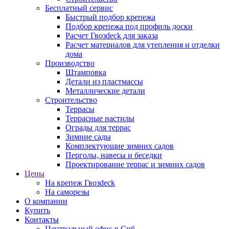
Бесплатный сервис
Быстрый подбор крепежа
Подбор крепежа под профиль доски
Расчет Гвозdeck для заказа
Расчет материалов для утепления и отделки
дома
Производство
Штамповка
Детали из пластмассы
Металлические детали
Строительство
Террасы
Террасные настилы
Ограды для террас
Зимние сады
Комплектующие зимних садов
Перголы, навесы и беседки
Проектирование террас и зимних садов
Цены
На крепеж Гвозdeck
На саморезы
О компании
Купить
Контакты
Центральный офис в Спб