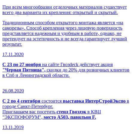
При всем многообразии отделочных материалов существует
всего два варианта их крепления: открытый и скрытый.
Традиционным способом открытого монтажа является «на
саморезы». Способ крепления через лицевую поверхность
представляется надежным и удобным в работе, однако, не
претендует на эстетичность и не всегда гарантирует лучший
результат.
17.11.2020
С 23 по 27 ноября
на сайте Гвозdeck действует акция
"Черная Пятница",
скидки до 20% для розничных клиентов
в Спб и Ленинградской области.
26.08.2020
С 2 по 4 сентября
состоится
выставка ИнтерСтройЭкспо
в
городе Санкт-Петербург.
Приглашаем вас посетить
стенд Гвоздэк
в КВЦ
"ЭКСПОФОРУМ",
место А503, павильон F.
13.11.2019