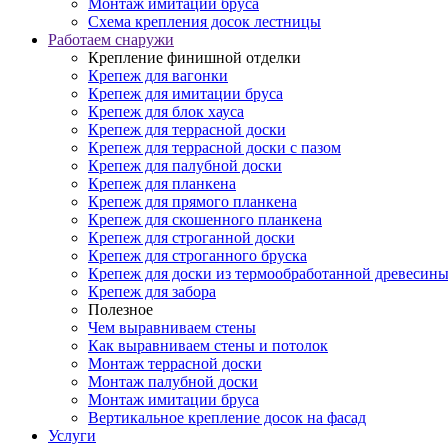
Монтаж имитации бруса
Схема крепления досок лестницы
Работаем снаружи
Крепление финишной отделки
Крепеж для вагонки
Крепеж для имитации бруса
Крепеж для блок хауса
Крепеж для террасной доски
Крепеж для террасной доски с пазом
Крепеж для палубной доски
Крепеж для планкена
Крепеж для прямого планкена
Крепеж для скошенного планкена
Крепеж для строганной доски
Крепеж для строганного бруска
Крепеж для доски из термообработанной древесин
Крепеж для забора
Полезное
Чем выравниваем стены
Как выравниваем стены и потолок
Монтаж террасной доски
Монтаж палубной доски
Монтаж имитации бруса
Вертикальное крепление досок на фасад
Услуги