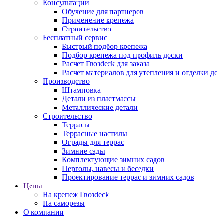
Консультации
Обучение для партнеров
Применение крепежа
Строительство
Бесплатный сервис
Быстрый подбор крепежа
Подбор крепежа под профиль доски
Расчет Гвозdeck для заказа
Расчет материалов для утепления и отделки д
Производство
Штамповка
Детали из пластмассы
Металлические детали
Строительство
Террасы
Террасные настилы
Ограды для террас
Зимние сады
Комплектующие зимних садов
Перголы, навесы и беседки
Проектирование террас и зимних садов
Цены
На крепеж Гвозdeck
На саморезы
О компании