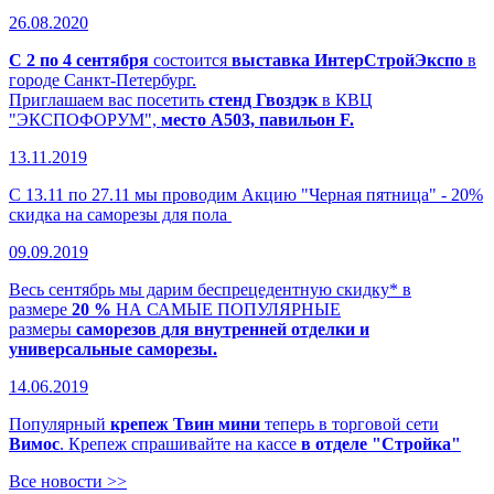
26.08.2020
С 2 по 4 сентября
состоится
выставка ИнтерСтройЭкспо
в
городе Санкт-Петербург.
Приглашаем вас посетить
стенд Гвоздэк
в КВЦ
"ЭКСПОФОРУМ",
место А503, павильон F.
13.11.2019
С 13.11 по 27.11 мы проводим Акцию "Черная пятница" - 20%
скидка на саморезы для пола
09.09.2019
Весь сентябрь мы дарим беспрецедентную скидку* в
размере
20 %
НА САМЫЕ ПОПУЛЯРНЫЕ
размеры
саморезов для внутренней отделки и
универсальные саморезы.
14.06.2019
Популярный
крепеж Твин мини
теперь в торговой сети
Вимос
. Крепеж спрашивайте на кассе
в отделе "Стройка"
Все новости >>