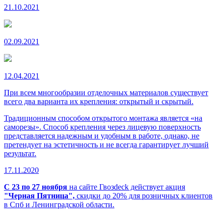
21.10.2021
02.09.2021
12.04.2021
При всем многообразии отделочных материалов существует
всего два варианта их крепления: открытый и скрытый.
Традиционным способом открытого монтажа является «на
саморезы». Способ крепления через лицевую поверхность
представляется надежным и удобным в работе, однако, не
претендует на эстетичность и не всегда гарантирует лучший
результат.
17.11.2020
С 23 по 27 ноября
на сайте Гвозdeck действует акция
"Черная Пятница",
скидки до 20% для розничных клиентов
в Спб и Ленинградской области.